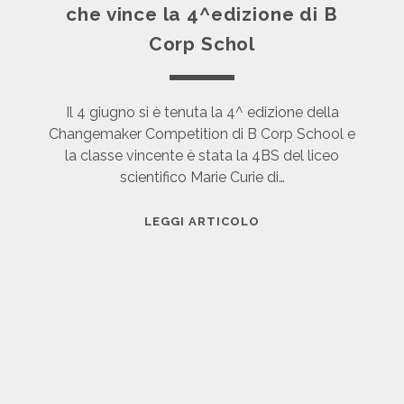
P
che vince la 4^edizione di B
:
E
I
Corp Schol
T
D
I
E
T
E
Il 4 giugno si è tenuta la 4^ edizione della
I
D
Changemaker Competition di B Corp School e
O
I
la classe vincente è stata la 4BS del liceo
N
P
scientifico Marie Curie di…
2
R
0
O
C
LEGGI ARTICOLO
2
D
U
1
O
R
T
I
T
E
I
N
E
:
A
L
Z
A