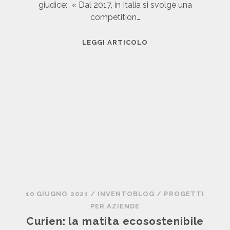
giudice: « Dal 2017, in Italia si svolge una
A
competition…
L
L
N
LEGGI ARTICOLO
A
Ò
C
V
H
A
A
,
N
I
G
L
E
S
M
O
A
L
K
E
E
2
R
4
10 GIUGNO 2021
/
INVENTOBLOG
/
PROGETTI
C
O
PER AZIENDE
O
R
Curien: la matita ecosostenibile
M
E