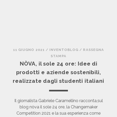
C
L
O
U
D
S
:
P
11 GIUGNO 2021
/
INVENTOBLOG
/
RASSEGNA
R
STAMPA
E
NÒVA, il sole 24 ore: Idee di
M
prodotti e aziende sostenibili,
I
O
realizzate dagli studenti italiani
B
G
R
Il giornalista Gabriele Caramellino racconta,sul
E
blog nòva il sole 24 ore, la Changemaker
E
Competition 2021 e la sua esperienza come
N