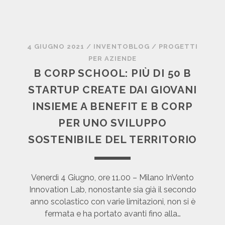
I
M
E
A
N
T
D
I
4 GIUGNO 2021
/
INVENTOBLOG
/
PROGETTI
E
T
PER AZIENDE
S
A
B CORP SCHOOL: PIÙ DI 50 B
O
E
S
STARTUP CREATE DAI GIOVANI
C
T
O
INSIEME A BENEFIT E B CORP
E
S
PER UNO SVILUPPO
N
O
I
SOSTENIBILE DEL TERRITORIO
S
B
T
I
E
L
N
Venerdì 4 Giugno, ore 11.00 – Milano InVento
I
I
Innovation Lab, nonostante sia già il secondo
,
B
anno scolastico con varie limitazioni, non si è
R
I
fermata e ha portato avanti fino alla…
E
L