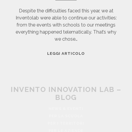
O
0
T
N
B
Despite the difficulties faced this year, we at
I
E
S
Inventolab were able to continue our activities:
I
D
T
from the events with schools to our meetings
T
I
A
everything happened telematically. That’s why
A
B
R
we chose…
L
C
T
I
O
U
I
LEGGI ARTICOLO
A
R
P
N
N
P
C
V
I
S
R
E
C
E
N
H
INVENTO INNOVATION LAB –
A
T
O
T
BLOG
O
L
E
L
NEWS & EVENTI
D
A
PER LA SCUOLA
A
B
I
PER I TERRITORI
:
G
PER LE AZIENDE
B