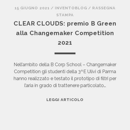
15 GIUGNO 2021
/
INVENTOBLOG
/
RASSEGNA
STAMPA
CLEAR CLOUDS: premio B Green
alla Changemaker Competition
2021
Nell’ambito della B Corp School – Changemaker
Competition gli studenti della 3^E Ulivi di Parma
hanno realizzato e testato il prototipo di filtri per
l’aria in grado di trattenere particolato…
C
LEGGI ARTICOLO
L
E
A
R