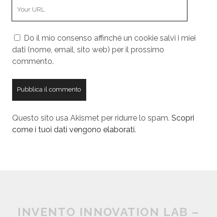
Y
r
m
o
E
e
u
m
Do il mio consenso affinché un cookie salvi i miei
r
a
dati (nome, email, sito web) per il prossimo
W
i
commento.
e
l
b
s
i
t
Questo sito usa Akismet per ridurre lo spam.
Scopri
e
come i tuoi dati vengono elaborati
.
U
R
L
INVENTO INNOVATION LAB –