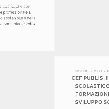
po Ebano, che con
e professionale a
o sostenibile e nella
 particolare rivolta…
U
12 APRILE 2021
/
CEF PUBLISHI
SCOLASTICO
H
FORMAZIONE
N
SVILUPPO S
G