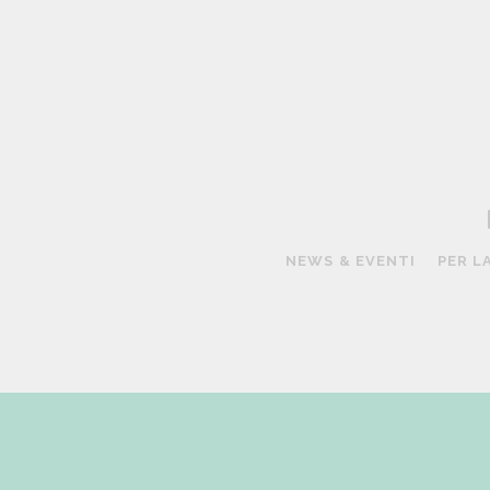
S
F
:
C
R
E
F
A
P
I
B
V
L
NEWS & EVENTI
PER L
I
B
S
C
I
R
P
S
E
C
I