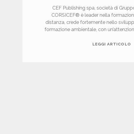
CEF Publishing spa, società di Grup
CORSICEF® è leader nella formazion
distanza, crede fortemente nello svilupp
formazione ambientale, con un’attenzione
C
LEGGI ARTICOLO
E
F
P
B
L
I
S
I