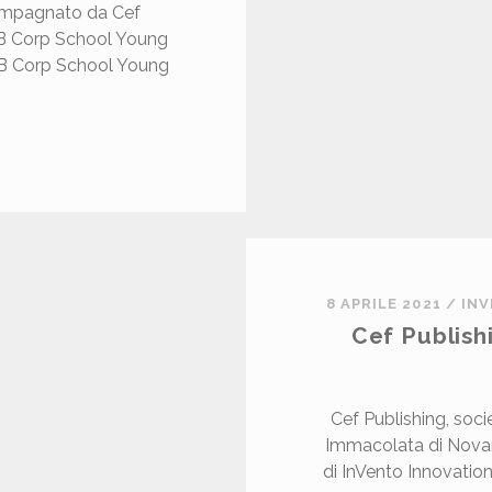
compagnato da Cef
o B Corp School Young
 B Corp School Young
T
O
N
O
N
8 APRILE 2021
/
IN
H
Cef Publish
O
O
Cef Publishing, soci
O
Immacolata di Novar
O
di InVento Innovation
U