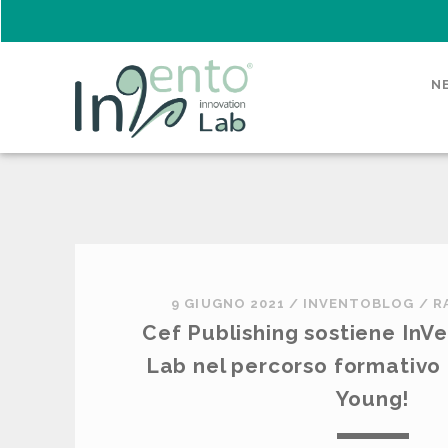
N
9 GIUGNO 2021
/
INVENTOBLOG
/
R
Cef Publishing sostiene InV
Lab nel percorso formativo
Young!