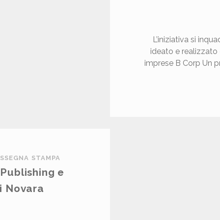
O
L’iniziativa si inq
T
ideato e realizzato
imprese B Corp Un pr
N
N
N
SSEGNA STAMPA
T
Publishing e
O
i Novara
N
N
O