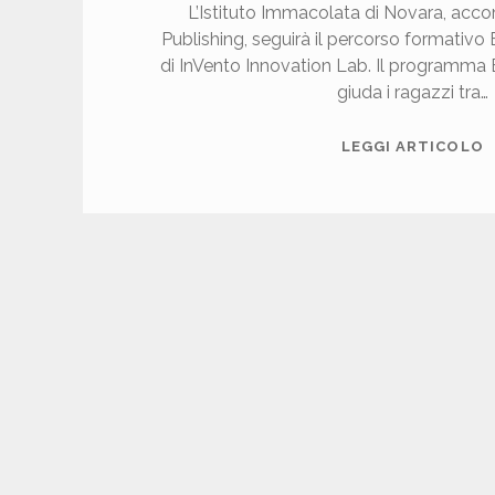
L’Istituto Immacolata di Novara, ac
V
Publishing, seguirà il percorso formativ
A
di InVento Innovation Lab. Il programma
giuda i ragazzi tra…
I
B
LEGGI ARTICOLO
C
L
A
R
B
P
S
E
C
L
P
E
R
L
C
Y
R