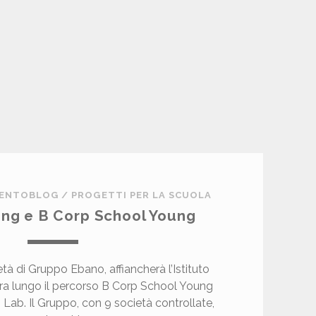
G
S
P
A
A
D
O
T
T
A
L
VENTOBLOG
/
PROGETTI PER LA SCUOLA
’
ing e B Corp School Young
I
S
T
I
età di Gruppo Ebano, affiancherà l’Istituto
T
a lungo il percorso B Corp School Young
U
 Lab. Il Gruppo, con 9 società controllate,