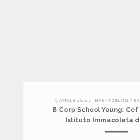
S
S
I
E
E
I
V
E
9 APRILE 2021
/
INVENTOBLOG
/
RA
B Corp School Young: Cef 
I
Istituto Immacolata d