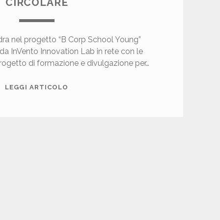
CIRCOLARE
uadra nel progetto “B Corp School Young”
 da InVento Innovation Lab in rete con le
ogetto di formazione e divulgazione per…
C
LEGGI ARTICOLO
E
F
P
U
B
L
I
S
H
I
N