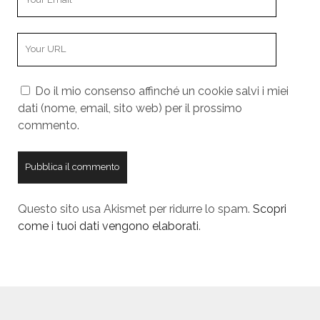
o
N
u
a
Y
r
m
o
E
e
u
m
Do il mio consenso affinché un cookie salvi i miei
r
a
dati (nome, email, sito web) per il prossimo
W
i
commento.
e
l
b
s
i
t
Questo sito usa Akismet per ridurre lo spam.
Scopri
e
come i tuoi dati vengono elaborati
.
U
R
L