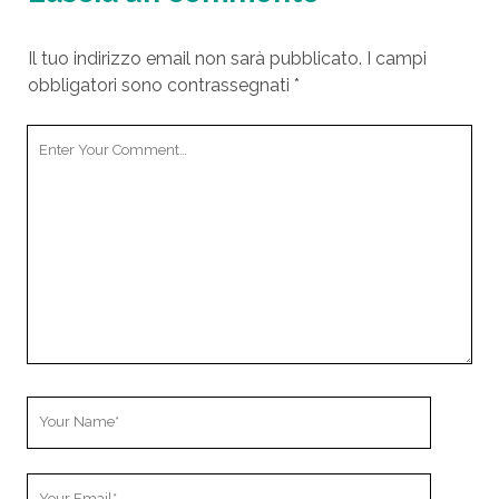
Il tuo indirizzo email non sarà pubblicato.
I campi
obbligatori sono contrassegnati
*
Y
o
u
r
C
o
m
m
e
n
t
Y
o
u
Y
r