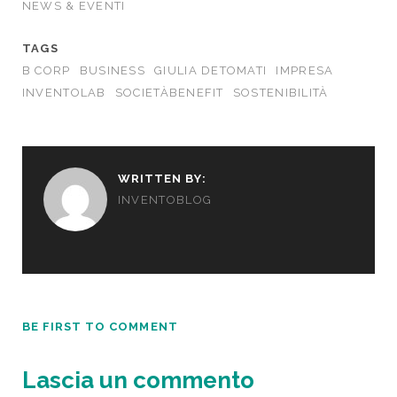
NEWS & EVENTI
TAGS
B CORP
BUSINESS
GIULIA DETOMATI
IMPRESA
INVENTOLAB
SOCIETÀBENEFIT
SOSTENIBILITÀ
WRITTEN BY:
INVENTOBLOG
BE FIRST TO COMMENT
Lascia un commento