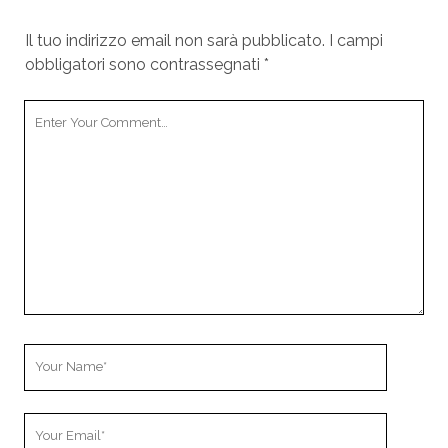
Il tuo indirizzo email non sarà pubblicato.
I campi
obbligatori sono contrassegnati
*
Y
o
u
r
C
o
m
m
e
n
t
Y
o
u
Y
r