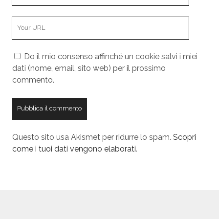
o
N
u
a
Y
r
m
o
E
e
u
m
Do il mio consenso affinché un cookie salvi i miei
r
a
dati (nome, email, sito web) per il prossimo
W
i
commento.
e
l
b
s
i
t
Questo sito usa Akismet per ridurre lo spam.
Scopri
e
come i tuoi dati vengono elaborati
.
U
R
L