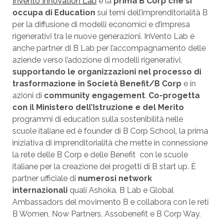
InVento Innovation Lab
è la
prima B Corp che si
occupa di Education
sui temi dell’imprenditorialità B
per la diffusione di modelli economici e d’impresa
rigenerativi tra le nuove generazioni. InVento Lab è
anche partner di B Lab per l’accompagnamento delle
aziende verso l’adozione di modelli rigenerativi,
supportando le organizzazioni nel processo di
trasformazione in Società Benefit/B Corp
e in
azioni di
community engagement
.
Co-progetta
con il Ministero dell’Istruzione e del Merito
programmi di education sulla sostenibilità nelle
scuole italiane ed è founder di B Corp School, la prima
iniziativa di imprenditorialità che mette in connessione
la rete delle B Corp e delle Benefit con le scuole
italiane per la creazione dei progetti di B start up. È
partner ufficiale di
numerosi network
internazionali
quali Ashoka, B Lab e Global
Ambassadors del movimento B e collabora con le reti
B Women, Now Partners, Assobenefit e B Corp Way.