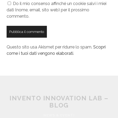
Do il mio consenso affinché un cookie salvi i miei
r
a
dati (nome, email, sito web) per il prossimo
W
i
commento.
e
l
b
s
i
t
Questo sito usa Akismet per ridurre lo spam.
Scopri
e
come i tuoi dati vengono elaborati
.
U
R
L
INVENTO INNOVATION LAB –
BLOG
NEWS & EVENTI