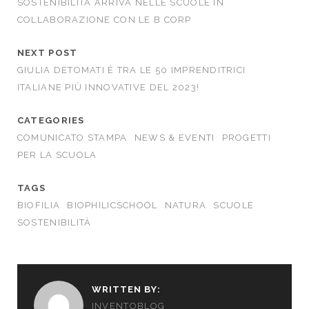
SOSTENIBILITÀ ARRIVA NELLE SCUOLE IN
COLLABORAZIONE CON LE B CORP
NEXT POST
GIULIA DETOMATI È TRA LE 50 IMPRENDITRICI
ITALIANE PIÙ INNOVATIVE DEL 2023!
CATEGORIES
COMUNICATO STAMPA
NEWS & EVENTI
PROGETTI
PER LA SCUOLA
TAGS
BIOFILIA
BIOPHILICSCHOOL
NATURA
SCUOLE
SOSTENIBILITÀ
WRITTEN BY:
INVENTOBLOG