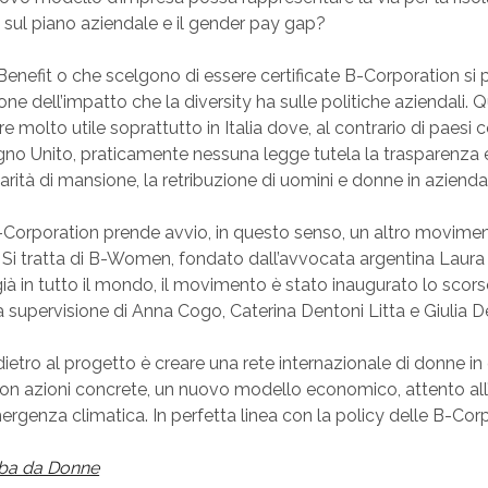
i sul piano aziendale e il gender pay gap?
Benefit o che scelgono di essere certificate B-Corporation s
ne dell’impatto che la diversity ha sulle politiche aziendali. 
 molto utile soprattutto in Italia dove, al contrario di paesi
gno Unito, praticamente nessuna legge tutela la trasparenza 
rità di mansione, la retribuzione di uomini e donne in azienda
B-Corporation prende avvio, in questo senso, un altro movime
. Si tratta di B-Women, fondato dall’avvocata argentina Laur
già in tutto il mondo, il movimento è stato inaugurato lo sco
 la supervisione di Anna Cogo, Caterina Dentoni Litta e Giulia 
dietro al progetto è creare una rete internazionale di donne in
n azioni concrete, un nuovo modello economico, attento all’
ergenza climatica. In perfetta linea con la policy delle B-Cor
ba da Donne