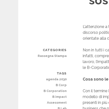
sos
L’attenzione a 
discorso polit
orientate alla d
Non in tutti i 
CATEGORIES
infatti, compre
Rassegna Stampa
lavoro, l’impa
le B-Corporati
TAGS
Cosa sono le
agenda 2030
B Corp
Con il termine
B Corporation
modello di imp
B impact
presenti in più
Assessment
business che p
B Lab