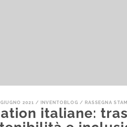
 GIUGNO 2021
/
INVENTOBLOG
/
RASSEGNA STA
ation italiane: tra