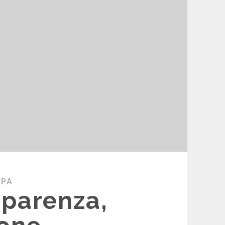
MPA
sparenza,