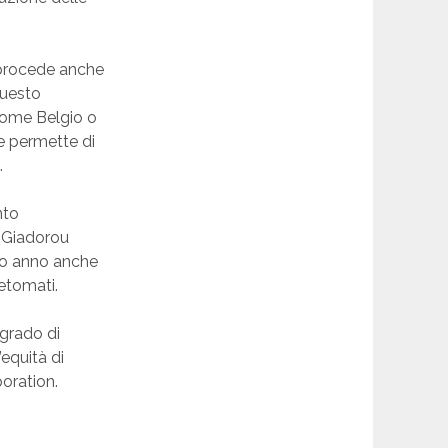
i procede anche
Questo
 come Belgio o
e permette di
.
nto
a Giadorou
rso anno anche
Detomati.
 grado di
equità di
poration.