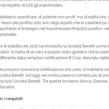
nel rispetto di tutti gli stakeholders.
dobbiamo specificare, di aziende non-profit, ma di realtà che, ne
, fanno del profitto solo uno degli aspetti che le caratterizza. L
ortante, è l’impegno nel massimizzare l’impatto positivo ve
aziendale.
egge di stabilità del 2016 ha introdotto la Società Benefit come
tion. Si tratta di un vero e proprio stato giuridico che le azie
ifferente dalla semplice certificazione B Corp, rilasciata dall’
e possono ricevere la certificazione che, però, si mantiene sol
cietà Benefit. Ad oggi, nel nostro paese si contano più di 10
circa 500 Società Benefit. Tra queste troviamo Aboca, Danone, 
e altre.
: i requisiti