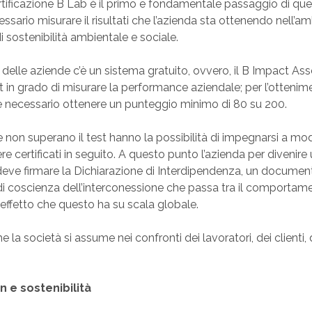
rtificazione B Lab è il primo e fondamentale passaggio di qu
essario misurare il risultati che l’azienda sta ottenendo nell’am
 sostenibilità ambientale e sociale.
 delle aziende c’è un sistema gratuito, ovvero, il B Impact As
st in grado di misurare la performance aziendale; per l’ottenim
 è necessario ottenere un punteggio minimo di 80 su 200.
non superano il test hanno la possibilità di impegnarsi a modi
re certificati in seguito. A questo punto l’azienda per divenir
tti deve firmare la Dichiarazione di Interdipendenza, un docum
a di coscienza dell’interconessione che passa tra il comportam
l’effetto che questo ha su scala globale.
la società si assume nei confronti dei lavoratori, dei clienti, 
 e sostenibilità