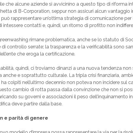
le che alcune aziende si avvicinino a questo tipo di riforma in
tichetta di B-Corporation, seppur non assicuri alcun vantaggi
e, può rappresentare un’ottima strategia di comunicazione per 
intessere contatti e, quindi, un ritorno di profitto non indiffer
reenwashing rimane problematica, anche se lo statuto di Soc
i controllo serrate; la trasparenza e la verificabilità sono san
ll’ente che eroga la certificazione.
abilità, quindi, ci troviamo dinanzi a una nuova tendenza non
nche e soprattutto culturale. La tripla crisi finanziaria, ambi
ci ha colpiti nell’ultimo decennio non poteva non incidere sul
sto cambio di rotta passa dalla convinzione che non si poss
aricando su governi e associazioni il peso dell’inquinamento in
ifica deve partire dalla base.
n e parità di genere
vo modello d’impresa possa rappresentare la via per la risol