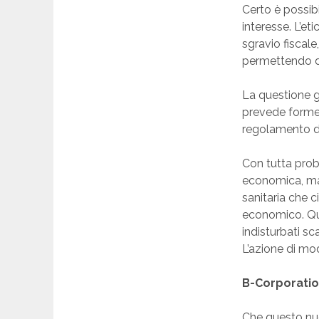
Certo è possibi
interesse. L’e
sgravio fiscal
permettendo di 
La questione g
prevede forme d
regolamento de
Con tutta prob
economica, ma a
sanitaria che 
economico. Que
indisturbati sc
L’azione di mod
B-Corporatio
Che questo nuo