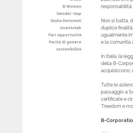
responsabilità, 
B Women
Gender-Gap
Non si tratta, 
Giulia Detomati
duplice finalità
inventolab
ugualmente imp
Pari opportunità
e la comunità 
Parità di genere
sostenibilità
In Italia, la l
della B-Corpora
acquisiscono; d
Tutte le aziend
passaggio a So
certificate e 
Treedom e molt
B-Corporation