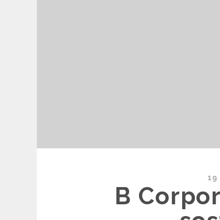
19
B Corpor