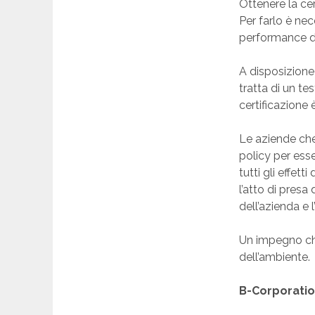
Ottenere la ce
Per farlo è nec
performance di
A disposizione
tratta di un te
certificazione
Le aziende che 
policy per esse
tutti gli effe
l’atto di pres
dell’azienda e 
Un impegno che 
dell’ambiente.
B-Corporation