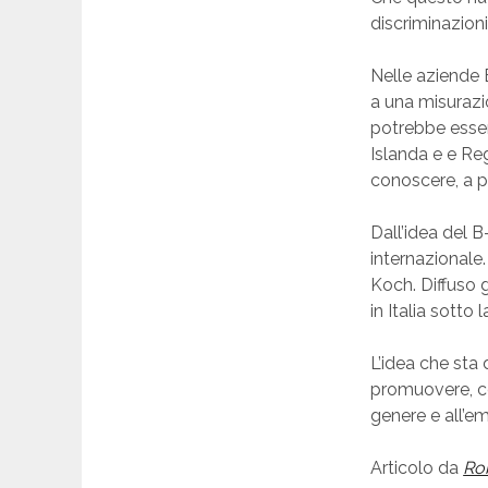
discriminazion
Nelle aziende 
a una misurazio
potrebbe essere
Islanda e e Re
conoscere, a pa
Dall’idea del 
internazionale
Koch. Diffuso 
in Italia sotto
L’idea che sta 
promuovere, co
genere e all’em
Articolo da
Ro