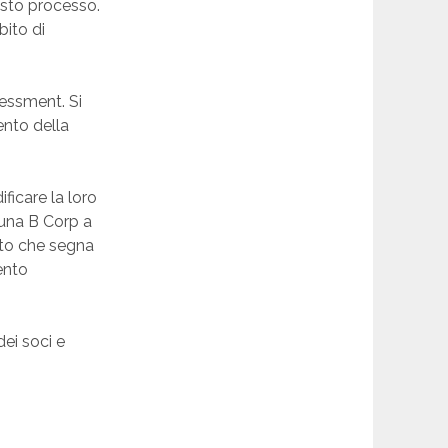
esto processo.
bito di
sessment. Si
ento della
ficare la loro
e una B Corp a
ento che segna
ento
dei soci e