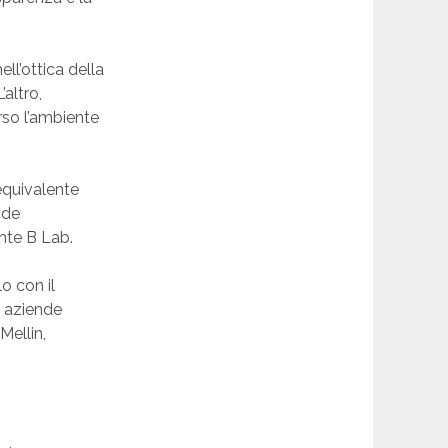
ll’ottica della
’altro,
rso l’ambiente
 equivalente
nde
ente B Lab.
o con il
0 aziende
Mellin,