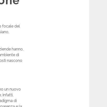
ione
o focale del
siano,
 aziende hanno,
’ambiente di
posti nascono
ano un nuovo
infatti,
radigma di
sparenza e la