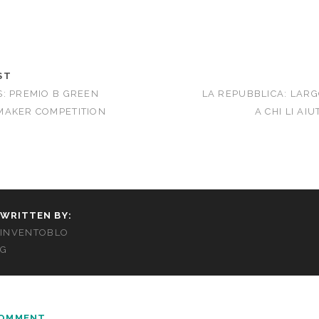
ST
: PREMIO B GREEN
LA REPUBBLICA: LARG
MAKER COMPETITION
A CHI LI AI
WRITTEN BY:
INVENTOBLO
G
COMMENT