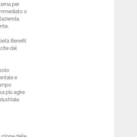
terna per
o immediato o
l’azienda,
ente.
ietà Benefit
cite dal
 solo
entale e
 campo
a più agire
dustriale.
uzione delle