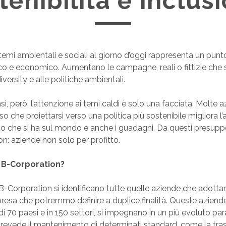
tenibilità e inclus
temi ambientali e sociali al giorno d’oggi rappresenta un punt
ico e economico. Aumentano le campagne, reali o fittizie che 
iversity e alle politiche ambientali.
casi, però, l’attenzione ai temi caldi è solo una facciata. Molte
so che proiettarsi verso una politica più sostenibile migliora l
tto che si ha sul mondo e anche i guadagni. Da questi presup
on: aziende non solo per profitto.
 B-Corporation?
 B-Corporation si identificano tutte quelle aziende che adott
resa che potremmo definire a duplice finalità. Queste aziende, 
 di 70 paesi e in 150 settori, si impegnano in un più evoluto pa
revede il mantenimento di determinati standard, come la tra