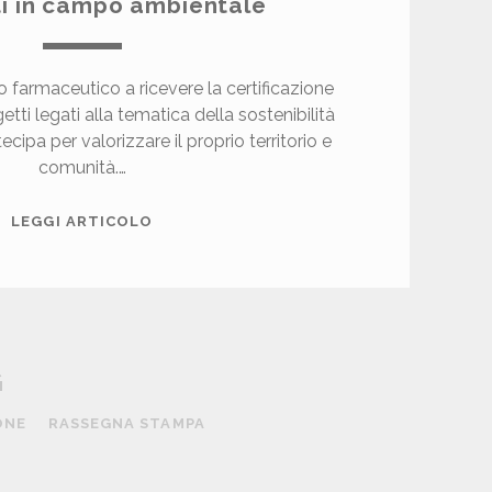
i in campo ambientale
po farmaceutico a ricevere la certificazione
etti legati alla tematica della sostenibilità
cipa per valorizzare il proprio territorio e
comunità.…
C
LEGGI ARTICOLO
H
I
E
S
I
G
,
I
ONE
RASSEGNA STAMPA
L
P
R