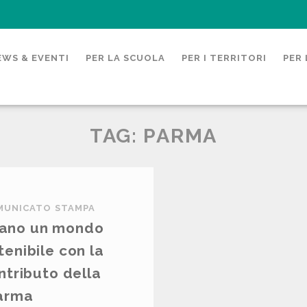
EWS & EVENTI
PER LA SCUOLA
PER I TERRITORI
PER 
TAG: PARMA
MUNICATO STAMPA
tano un mondo
tenibile con la
ntributo della
arma