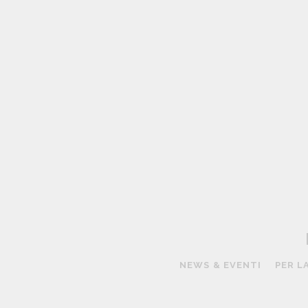
R
A
P
R
E
A
NEWS & EVENTI
PER L