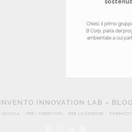
sostenut
M
Chiesi, il primo grup
B Corp, parla dei prog
ambientale a cui parte
O
G
T
T
N
O
U
INVENTO INNOVATION LAB – BLO
N
M
A SCUOLA
PER I TERRITORI
PER LE AZIENDE
FORMAZI
O
N
f
i
l
e