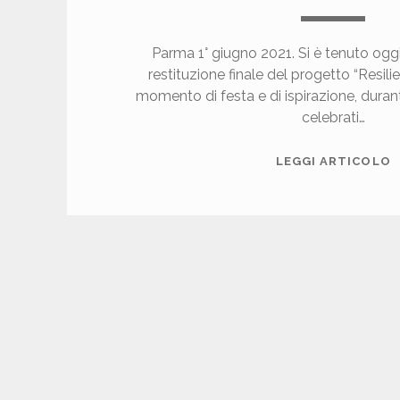
Parma 1° giugno 2021. Si è tenuto oggi
restituzione finale del progetto “Resili
momento di festa e di ispirazione, durant
celebrati…
L
LEGGI ARTICOLO
E
S
C
L
E
D
I
P
A