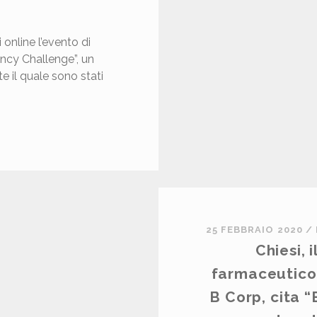
 online l’evento di
ency Challenge”, un
e il quale sono stati
U
O
25 FEBBRAIO 2020
/
Chiesi, 
farmaceutico 
B Corp, cita “