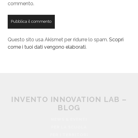
commento.
e
l
b
s
i
t
Questo sito usa Akismet per ridurre lo spam.
Scopri
e
come i tuoi dati vengono elaborati
.
U
R
L
INVENTO INNOVATION LAB –
BLOG
NEWS & EVENTI
PER LA SCUOLA
PER I TERRITORI