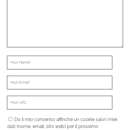
u
r
C
o
m
m
e
n
t
Y
o
u
Y
r
o
N
u
a
Y
r
m
o
E
e
u
m
Do il mio consenso affinché un cookie salvi i miei
r
a
dati (nome, email, sito web) per il prossimo
W
i