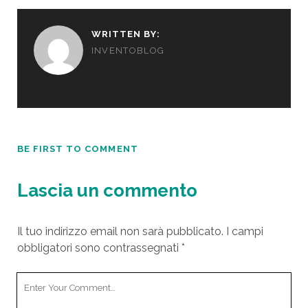
WRITTEN BY:
INVENTOBLOG
BE FIRST TO COMMENT
Lascia un commento
Il tuo indirizzo email non sarà pubblicato.
I campi
obbligatori sono contrassegnati
*
Y
o