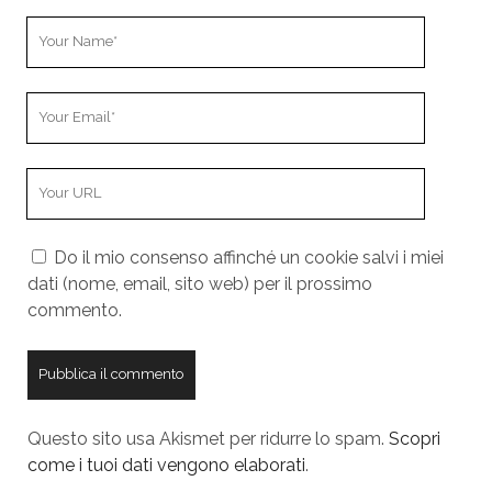
t
Y
o
u
Y
r
o
N
u
a
Y
r
m
o
E
e
u
m
Do il mio consenso affinché un cookie salvi i miei
r
a
dati (nome, email, sito web) per il prossimo
W
i
commento.
e
l
b
s
i
t
Questo sito usa Akismet per ridurre lo spam.
Scopri
e
come i tuoi dati vengono elaborati
.
U