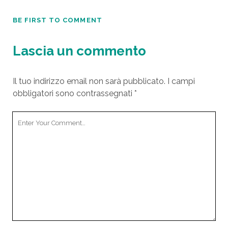
BE FIRST TO COMMENT
Lascia un commento
Il tuo indirizzo email non sarà pubblicato.
I campi
obbligatori sono contrassegnati
*
Y
o
u
r
C
o
m
m
e
n