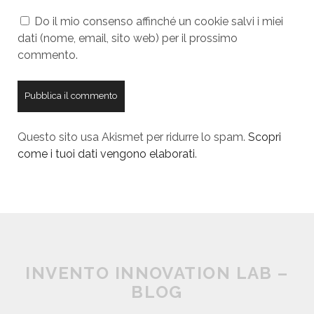
u
m
Do il mio consenso affinché un cookie salvi i miei
r
a
dati (nome, email, sito web) per il prossimo
W
i
commento.
e
l
b
s
i
t
Questo sito usa Akismet per ridurre lo spam.
Scopri
e
come i tuoi dati vengono elaborati
.
U
R
L
INVENTO INNOVATION LAB –
BLOG