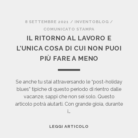
8 SETTEMBRE 2021
/
INVENTOBLOG
/
COMUNICATO STAMPA
IL RITORNO AL LAVORO E
L’UNICA COSA DI CUI NON PUOI
PIÙ FARE A MENO
Se anche tu stai attraversando le “post-holiday
blues” tipiche di questo periodo di rientro dalle
vacanze, sappi che non sei solo. Questo
articolo potrà aiutarti. Con grande gioia, durante
i…
I
LEGGI ARTICOLO
L